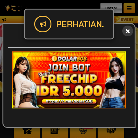
Daftar
Selamat Datang Di Dolar508 Raih Kese
PERHATIAN.
IDR
50,384,660,652