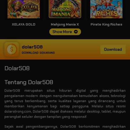
XELAYA GOLD
Mahjong Mania X
Pirate King Riches
Show More
dolar508
Download
DOWNLOAD SEKARANG
Dolar508
Tentang Dolar508
Dolar508 merupakan situs hiburan digital yang menghadirkan
pengalaman modern dengan mengutamakan kemudahan akses, teknologi
yang terus berkembang, serta kualitas layanan yang dirancang untuk
memberikan kenyamanan bagi setiap pengguna. Melalui situs resmi
dolarstrong.com, Dolar508 dapat diakses melalui desktop, tablet, maupun
perangkat seluler dengan tampilan yang responsif.
Sejak awal pengembangannya, Dolar508 berkomitmen menghadirkan