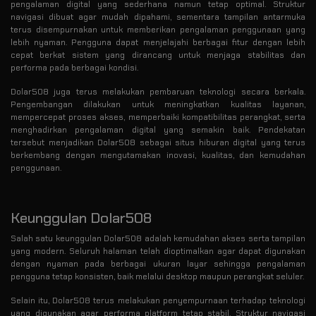
pengalaman digital yang sederhana namun tetap optimal. Struktur
navigasi dibuat agar mudah dipahami, sementara tampilan antarmuka
terus disempurnakan untuk memberikan pengalaman penggunaan yang
lebih nyaman. Pengguna dapat menjelajahi berbagai fitur dengan lebih
cepat berkat sistem yang dirancang untuk menjaga stabilitas dan
performa pada berbagai kondisi.
Dolar508 juga terus melakukan pembaruan teknologi secara berkala.
Pengembangan dilakukan untuk meningkatkan kualitas layanan,
mempercepat proses akses, memperbaiki kompatibilitas perangkat, serta
menghadirkan pengalaman digital yang semakin baik. Pendekatan
tersebut menjadikan Dolar508 sebagai situs hiburan digital yang terus
berkembang dengan mengutamakan inovasi, kualitas, dan kemudahan
penggunaan.
Keunggulan Dolar508
Salah satu keunggulan Dolar508 adalah kemudahan akses serta tampilan
yang modern. Seluruh halaman telah dioptimalkan agar dapat digunakan
dengan nyaman pada berbagai ukuran layar sehingga pengalaman
pengguna tetap konsisten, baik melalui desktop maupun perangkat seluler.
Selain itu, Dolar508 terus melakukan penyempurnaan terhadap teknologi
yang digunakan agar performa platform tetap stabil. Struktur navigasi