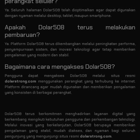
perangkat seluler?
Ya. Seluruh halaman Dolar508 telah dioptimalkan agar dapat digunakan
dengan nyaman melalui desktop, tablet, maupun smartphone.
Apakah Dolar508 terus melakukan
pembaruan?
Ya. Platform Dolar508 terus dikembangkan melalui peningkatan performa,
penyempurnaan sistem, dan inovasi teknologi agar tetap memberikan
pengalaman yang modern dan stabil.
Bagaimana cara mengakses Dolar508?
Pengguna dapat mengakses Dolar508 melalui situs resmi
dolarstrong.com
menggunakan perangkat yang terhubung ke internet.
Platform dirancang agar mudah digunakan dan memberikan pengalaman
yang konsisten di berbagai perangkat.
Dolar508 terus berkomitmen menghadirkan layanan digital yang
berkembang mengikuti kebutuhan pengguna dan perkembangan teknologi.
Melalui inovasi yang berkelanjutan, Dolar508 berupaya memberikan
pengalaman yang stabil, mudah diakses, dan nyaman bagi seluruh
pengunjung yang mengunjungi situs resmi
dolarstrong.com
.