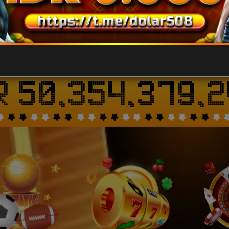
R
50,354,379,