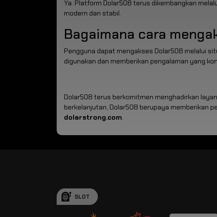
Ya. Platform Dolar508 terus dikembangkan melal
modern dan stabil.
Bagaimana cara mengak
Pengguna dapat mengakses Dolar508 melalui sit
digunakan dan memberikan pengalaman yang kons
Dolar508 terus berkomitmen menghadirkan layana
berkelanjutan, Dolar508 berupaya memberikan pe
dolarstrong.com
.
SLOT