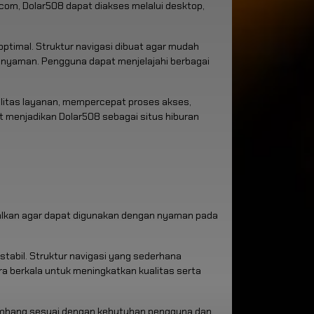
com, Dolar508 dapat diakses melalui desktop,
timal. Struktur navigasi dibuat agar mudah
nyaman. Pengguna dapat menjelajahi berbagai
litas layanan, mempercepat proses akses,
t menjadikan Dolar508 sebagai situs hiburan
malkan agar dapat digunakan dengan nyaman pada
tabil. Struktur navigasi yang sederhana
berkala untuk meningkatkan kualitas serta
kembang sesuai dengan kebutuhan pengguna dan