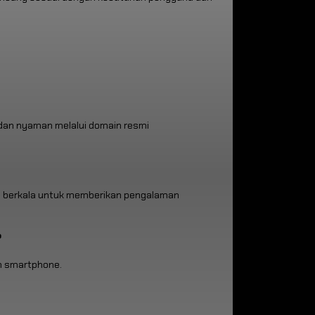
 dan nyaman melalui domain resmi
ra berkala untuk memberikan pengalaman
?
un smartphone.