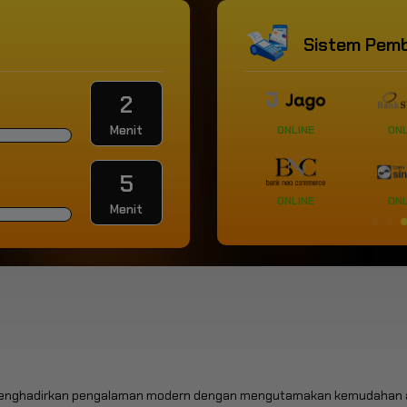
Sistem Pem
2
ONLINE
Menit
ONLINE
ONLINE
ONL
5
ONLINE
ONLINE
ONLINE
ONL
Menit
 menghadirkan pengalaman modern dengan mengutamakan kemudahan ak