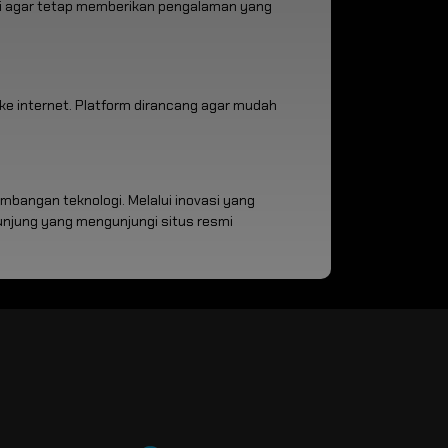
gi agar tetap memberikan pengalaman yang
 internet. Platform dirancang agar mudah
bangan teknologi. Melalui inovasi yang
unjung yang mengunjungi situs resmi