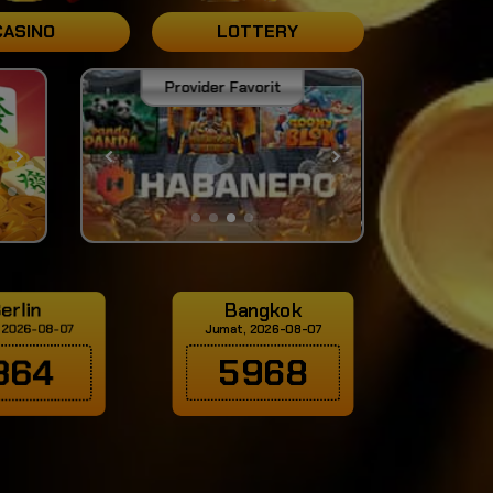
CASINO
LOTTERY
Provider Favorit
rlin
Bangkok
Bul
026-08-07
Jumat, 2026-08-07
Jumat, 
364
5968
4