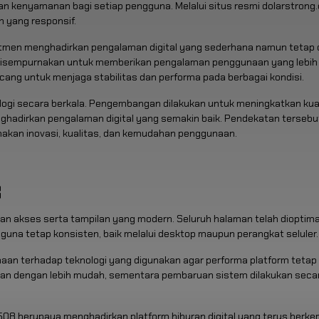
n kenyamanan bagi setiap pengguna. Melalui situs resmi dolarstrong.
n yang responsif.
men menghadirkan pengalaman digital yang sederhana namun tetap op
disempurnakan untuk memberikan pengalaman penggunaan yang lebih 
ncang untuk menjaga stabilitas dan performa pada berbagai kondisi.
ogi secara berkala. Pengembangan dilakukan untuk meningkatkan kua
ghadirkan pengalaman digital yang semakin baik. Pendekatan tersebu
akan inovasi, kualitas, dan kemudahan penggunaan.
8
an akses serta tampilan yang modern. Seluruh halaman telah diopti
una tetap konsisten, baik melalui desktop maupun perangkat seluler.
aan terhadap teknologi yang digunakan agar performa platform tetap s
dengan lebih mudah, sementara pembaruan sistem dilakukan secara 
r508 berupaya menghadirkan platform hiburan digital yang terus ber