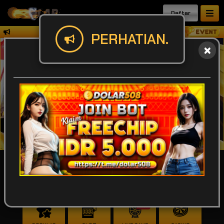
Daftar
Selamat Datang Di Dolar508 Raih Kese
PERHATIAN.
IDR
50,385,443,711