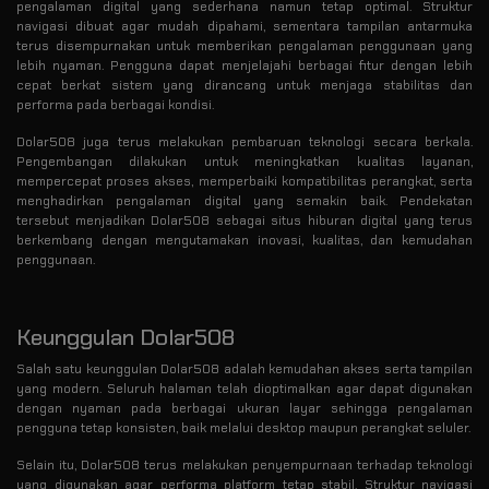
pengalaman digital yang sederhana namun tetap optimal. Struktur
navigasi dibuat agar mudah dipahami, sementara tampilan antarmuka
terus disempurnakan untuk memberikan pengalaman penggunaan yang
lebih nyaman. Pengguna dapat menjelajahi berbagai fitur dengan lebih
cepat berkat sistem yang dirancang untuk menjaga stabilitas dan
performa pada berbagai kondisi.
Dolar508 juga terus melakukan pembaruan teknologi secara berkala.
Pengembangan dilakukan untuk meningkatkan kualitas layanan,
mempercepat proses akses, memperbaiki kompatibilitas perangkat, serta
menghadirkan pengalaman digital yang semakin baik. Pendekatan
tersebut menjadikan Dolar508 sebagai situs hiburan digital yang terus
berkembang dengan mengutamakan inovasi, kualitas, dan kemudahan
penggunaan.
Keunggulan Dolar508
Salah satu keunggulan Dolar508 adalah kemudahan akses serta tampilan
yang modern. Seluruh halaman telah dioptimalkan agar dapat digunakan
dengan nyaman pada berbagai ukuran layar sehingga pengalaman
pengguna tetap konsisten, baik melalui desktop maupun perangkat seluler.
Selain itu, Dolar508 terus melakukan penyempurnaan terhadap teknologi
yang digunakan agar performa platform tetap stabil. Struktur navigasi