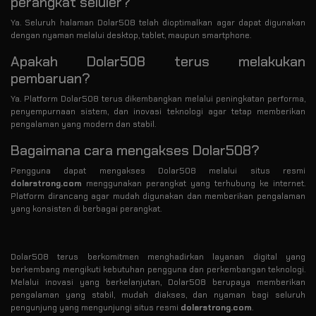
perangkat seluler?
Ya. Seluruh halaman Dolar508 telah dioptimalkan agar dapat digunakan
dengan nyaman melalui desktop, tablet, maupun smartphone.
Apakah Dolar508 terus melakukan
pembaruan?
Ya. Platform Dolar508 terus dikembangkan melalui peningkatan performa,
penyempurnaan sistem, dan inovasi teknologi agar tetap memberikan
pengalaman yang modern dan stabil.
Bagaimana cara mengakses Dolar508?
Pengguna dapat mengakses Dolar508 melalui situs resmi
dolarstrong.com
menggunakan perangkat yang terhubung ke internet.
Platform dirancang agar mudah digunakan dan memberikan pengalaman
yang konsisten di berbagai perangkat.
Dolar508 terus berkomitmen menghadirkan layanan digital yang
berkembang mengikuti kebutuhan pengguna dan perkembangan teknologi.
Melalui inovasi yang berkelanjutan, Dolar508 berupaya memberikan
pengalaman yang stabil, mudah diakses, dan nyaman bagi seluruh
pengunjung yang mengunjungi situs resmi
dolarstrong.com
.