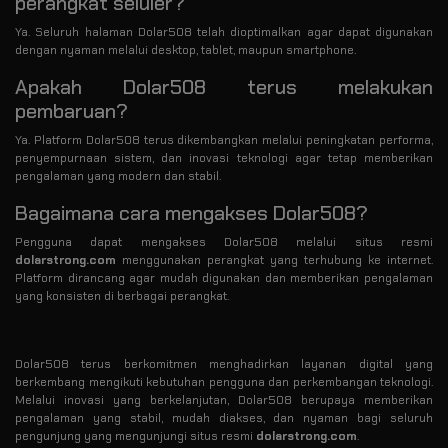
perangkat seluler?
Ya. Seluruh halaman Dolar508 telah dioptimalkan agar dapat digunakan
dengan nyaman melalui desktop, tablet, maupun smartphone.
Apakah Dolar508 terus melakukan
pembaruan?
Ya. Platform Dolar508 terus dikembangkan melalui peningkatan performa,
penyempurnaan sistem, dan inovasi teknologi agar tetap memberikan
pengalaman yang modern dan stabil.
Bagaimana cara mengakses Dolar508?
Pengguna dapat mengakses Dolar508 melalui situs resmi
dolarstrong.com
menggunakan perangkat yang terhubung ke internet.
Platform dirancang agar mudah digunakan dan memberikan pengalaman
yang konsisten di berbagai perangkat.
Dolar508 terus berkomitmen menghadirkan layanan digital yang
berkembang mengikuti kebutuhan pengguna dan perkembangan teknologi.
Melalui inovasi yang berkelanjutan, Dolar508 berupaya memberikan
pengalaman yang stabil, mudah diakses, dan nyaman bagi seluruh
pengunjung yang mengunjungi situs resmi
dolarstrong.com
.