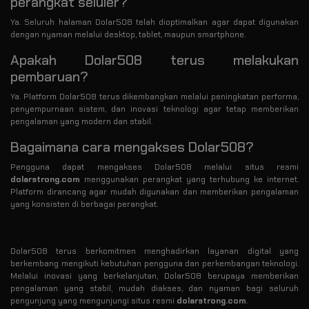
perangkat seluler?
Ya. Seluruh halaman Dolar508 telah dioptimalkan agar dapat digunakan
dengan nyaman melalui desktop, tablet, maupun smartphone.
Apakah Dolar508 terus melakukan
pembaruan?
Ya. Platform Dolar508 terus dikembangkan melalui peningkatan performa,
penyempurnaan sistem, dan inovasi teknologi agar tetap memberikan
pengalaman yang modern dan stabil.
Bagaimana cara mengakses Dolar508?
Pengguna dapat mengakses Dolar508 melalui situs resmi
dolarstrong.com
menggunakan perangkat yang terhubung ke internet.
Platform dirancang agar mudah digunakan dan memberikan pengalaman
yang konsisten di berbagai perangkat.
Dolar508 terus berkomitmen menghadirkan layanan digital yang
berkembang mengikuti kebutuhan pengguna dan perkembangan teknologi.
Melalui inovasi yang berkelanjutan, Dolar508 berupaya memberikan
pengalaman yang stabil, mudah diakses, dan nyaman bagi seluruh
pengunjung yang mengunjungi situs resmi
dolarstrong.com
.