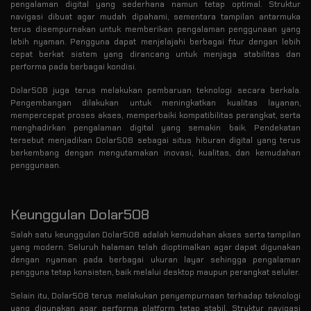
pengalaman digital yang sederhana namun tetap optimal. Struktur
navigasi dibuat agar mudah dipahami, sementara tampilan antarmuka
terus disempurnakan untuk memberikan pengalaman penggunaan yang
lebih nyaman. Pengguna dapat menjelajahi berbagai fitur dengan lebih
cepat berkat sistem yang dirancang untuk menjaga stabilitas dan
performa pada berbagai kondisi.
Dolar508 juga terus melakukan pembaruan teknologi secara berkala.
Pengembangan dilakukan untuk meningkatkan kualitas layanan,
mempercepat proses akses, memperbaiki kompatibilitas perangkat, serta
menghadirkan pengalaman digital yang semakin baik. Pendekatan
tersebut menjadikan Dolar508 sebagai situs hiburan digital yang terus
berkembang dengan mengutamakan inovasi, kualitas, dan kemudahan
penggunaan.
Keunggulan Dolar508
Salah satu keunggulan Dolar508 adalah kemudahan akses serta tampilan
yang modern. Seluruh halaman telah dioptimalkan agar dapat digunakan
dengan nyaman pada berbagai ukuran layar sehingga pengalaman
pengguna tetap konsisten, baik melalui desktop maupun perangkat seluler.
Selain itu, Dolar508 terus melakukan penyempurnaan terhadap teknologi
yang digunakan agar performa platform tetap stabil. Struktur navigasi