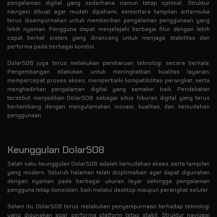
pengalaman digital yang sederhana namun tetap optimal. Struktur
navigasi dibuat agar mudah dipahami, sementara tampilan antarmuka
terus disempurnakan untuk memberikan pengalaman penggunaan yang
lebih nyaman. Pengguna dapat menjelajahi berbagai fitur dengan lebih
cepat berkat sistem yang dirancang untuk menjaga stabilitas dan
performa pada berbagai kondisi.
Dolar508 juga terus melakukan pembaruan teknologi secara berkala.
Pengembangan dilakukan untuk meningkatkan kualitas layanan,
mempercepat proses akses, memperbaiki kompatibilitas perangkat, serta
menghadirkan pengalaman digital yang semakin baik. Pendekatan
tersebut menjadikan Dolar508 sebagai situs hiburan digital yang terus
berkembang dengan mengutamakan inovasi, kualitas, dan kemudahan
penggunaan.
Keunggulan Dolar508
Salah satu keunggulan Dolar508 adalah kemudahan akses serta tampilan
yang modern. Seluruh halaman telah dioptimalkan agar dapat digunakan
dengan nyaman pada berbagai ukuran layar sehingga pengalaman
pengguna tetap konsisten, baik melalui desktop maupun perangkat seluler.
Selain itu, Dolar508 terus melakukan penyempurnaan terhadap teknologi
yang digunakan agar performa platform tetap stabil. Struktur navigasi