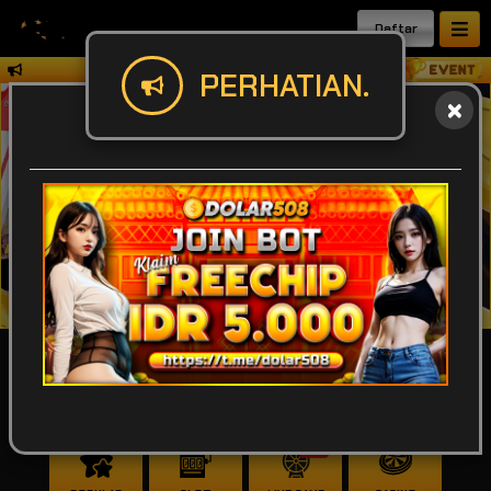
Daftar
Selamat Datang Di Dolar508 Raih Kese
PERHATIAN.
IDR
50,327,386,519