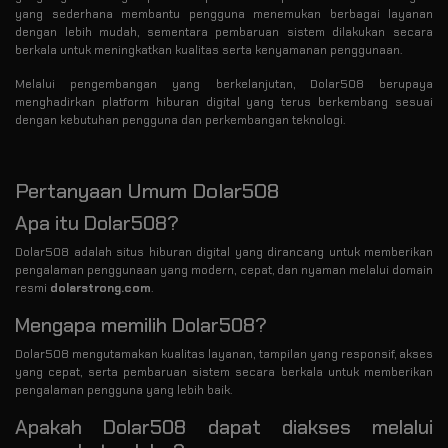
yang sederhana membantu pengguna menemukan berbagai layanan
dengan lebih mudah, sementara pembaruan sistem dilakukan secara
berkala untuk meningkatkan kualitas serta kenyamanan penggunaan.
Melalui pengembangan yang berkelanjutan, Dolar508 berupaya
menghadirkan platform hiburan digital yang terus berkembang sesuai
dengan kebutuhan pengguna dan perkembangan teknologi.
Pertanyaan Umum Dolar508
Apa itu Dolar508?
Dolar508 adalah situs hiburan digital yang dirancang untuk memberikan
pengalaman penggunaan yang modern, cepat, dan nyaman melalui domain
resmi
dolarstrong.com
.
Mengapa memilih Dolar508?
Dolar508 mengutamakan kualitas layanan, tampilan yang responsif, akses
yang cepat, serta pembaruan sistem secara berkala untuk memberikan
pengalaman pengguna yang lebih baik.
Apakah Dolar508 dapat diakses melalui