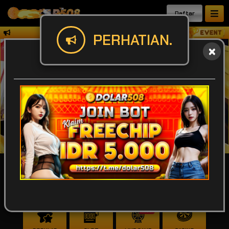
Daftar
Selamat Datang Di Dolar508 Raih Kese
PERHATIAN.
IDR
50,356,279,540