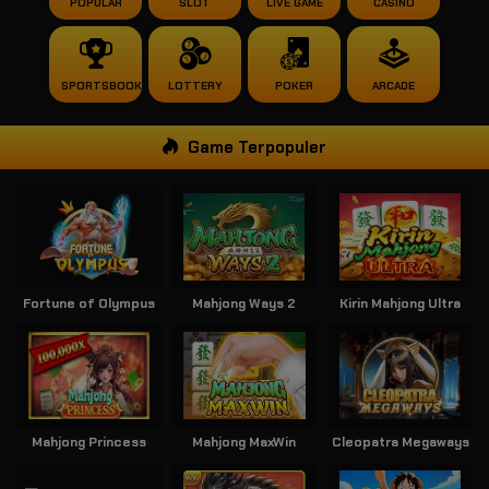
POPULAR
SLOT
LIVE GAME
CASINO
SPORTSBOOK
LOTTERY
POKER
ARCADE
Game Terpopuler
Fortune of Olympus
Mahjong Ways 2
Kirin Mahjong Ultra
Mahjong Princess
Mahjong MaxWin
Cleopatra Megaways