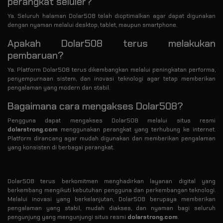
perangkat seluler?
Ya. Seluruh halaman Dolar508 telah dioptimalkan agar dapat digunakan
dengan nyaman melalui desktop, tablet, maupun smartphone.
Apakah Dolar508 terus melakukan
pembaruan?
Ya. Platform Dolar508 terus dikembangkan melalui peningkatan performa,
penyempurnaan sistem, dan inovasi teknologi agar tetap memberikan
pengalaman yang modern dan stabil.
Bagaimana cara mengakses Dolar508?
Pengguna dapat mengakses Dolar508 melalui situs resmi
dolarstrong.com
menggunakan perangkat yang terhubung ke internet.
Platform dirancang agar mudah digunakan dan memberikan pengalaman
yang konsisten di berbagai perangkat.
Dolar508 terus berkomitmen menghadirkan layanan digital yang
berkembang mengikuti kebutuhan pengguna dan perkembangan teknologi.
Melalui inovasi yang berkelanjutan, Dolar508 berupaya memberikan
pengalaman yang stabil, mudah diakses, dan nyaman bagi seluruh
pengunjung yang mengunjungi situs resmi
dolarstrong.com
.