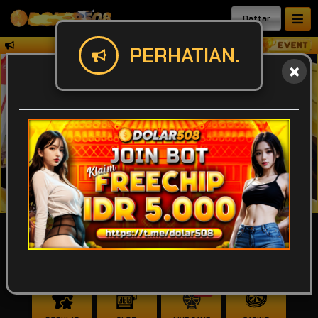
Daftar
Selamat Datang Di Dolar508 Raih Kese
PERHATIAN.
IDR
50,404,826,215