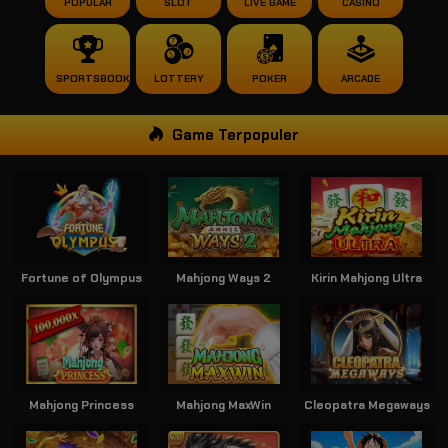
POPULAR
SLOT
LIVE GAME
CASINO
SPORTSBOOK
LOTTERY
POKER
ARCADE
Game Terpopuler
Fortune of Olympus
Mahjong Ways 2
Kirin Mahjong Ultra
Mahjong Princess
Mahjong MaxWin
Cleopatra Megaways