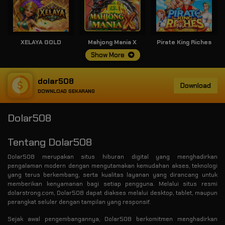
XELAYA GOLD
Mahjong Mania X
Pirate King Riches
Show More
dolar508
Download
DOWNLOAD SEKARANG
Dolar508
Tentang Dolar508
Dolar508 merupakan situs hiburan digital yang menghadirkan
pengalaman modern dengan mengutamakan kemudahan akses, teknologi
yang terus berkembang, serta kualitas layanan yang dirancang untuk
memberikan kenyamanan bagi setiap pengguna. Melalui situs resmi
dolarstrong.com, Dolar508 dapat diakses melalui desktop, tablet, maupun
perangkat seluler dengan tampilan yang responsif.
Sejak awal pengembangannya, Dolar508 berkomitmen menghadirkan