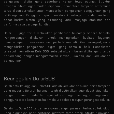
pengalaman digital yang sederhana namun tetap optimal. Struktur
navigasi dibuat agar mudah dipahami, sementara tampilan antarmuka
terus disempurnakan untuk memberikan pengalaman penggunaan yang
lebih nyaman. Pengguna dapat menjelajahi berbagai fitur dengan lebih
cepat berkat sistem yang dirancang untuk menjaga stabilitas dan
performa pada berbagai kondisi.
Dolar508 juga terus melakukan pembaruan teknologi secara berkala.
Pengembangan dilakukan untuk meningkatkan kualitas layanan,
mempercepat proses akses, memperbaiki kompatibilitas perangkat, serta
menghadirkan pengalaman digital yang semakin baik. Pendekatan
tersebut menjadikan Dolar508 sebagai situs hiburan digital yang terus
berkembang dengan mengutamakan inovasi, kualitas, dan kemudahan
penggunaan.
Keunggulan Dolar508
Salah satu keunggulan Dolar508 adalah kemudahan akses serta tampilan
yang modern. Seluruh halaman telah dioptimalkan agar dapat digunakan
dengan nyaman pada berbagai ukuran layar sehingga pengalaman
pengguna tetap konsisten, baik melalui desktop maupun perangkat seluler.
Selain itu, Dolar508 terus melakukan penyempurnaan terhadap teknologi
yang digunakan agar performa platform tetap stabil. Struktur navigasi