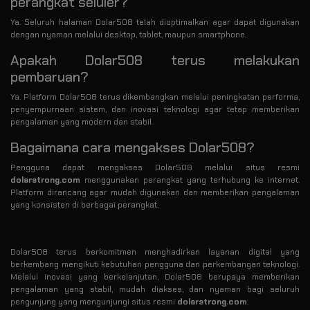
perangkat seluler?
Ya. Seluruh halaman Dolar508 telah dioptimalkan agar dapat digunakan
dengan nyaman melalui desktop, tablet, maupun smartphone.
Apakah Dolar508 terus melakukan
pembaruan?
Ya. Platform Dolar508 terus dikembangkan melalui peningkatan performa,
penyempurnaan sistem, dan inovasi teknologi agar tetap memberikan
pengalaman yang modern dan stabil.
Bagaimana cara mengakses Dolar508?
Pengguna dapat mengakses Dolar508 melalui situs resmi
dolarstrong.com
menggunakan perangkat yang terhubung ke internet.
Platform dirancang agar mudah digunakan dan memberikan pengalaman
yang konsisten di berbagai perangkat.
Dolar508 terus berkomitmen menghadirkan layanan digital yang
berkembang mengikuti kebutuhan pengguna dan perkembangan teknologi.
Melalui inovasi yang berkelanjutan, Dolar508 berupaya memberikan
pengalaman yang stabil, mudah diakses, dan nyaman bagi seluruh
pengunjung yang mengunjungi situs resmi
dolarstrong.com
.