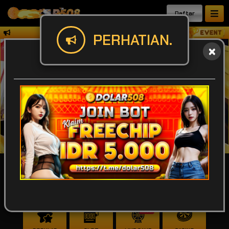
Daftar
Selamat Datang Di Dolar508 Raih Kese
PERHATIAN.
IDR
50,383,828,318