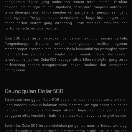
pengalaman digital yang sederhana namun tetap optimal. Struktur
navigasi dibuat agar mudah dipahami, sementara tampilan antarmuka
terus disempurnakan untuk memberikan pengalaman penggunaan yang
lebih nyaman. Pengguna dapat menjelajahi berbagai fitur dengan lebih
cepat berkat sistem yang dirancang untuk menjaga stabilitas dan
performa pada berbagai kondisi.
Dolar508 juga terus melakukan pembaruan teknologi secara berkala.
Pengembangan dilakukan untuk meningkatkan kualitas layanan,
mempercepat proses akses, memperbaiki kompatibilitas perangkat, serta
menghadirkan pengalaman digital yang semakin baik. Pendekatan
tersebut menjadikan Dolar508 sebagai situs hiburan digital yang terus
berkembang dengan mengutamakan inovasi, kualitas, dan kemudahan
penggunaan.
Keunggulan Dolar508
Salah satu keunggulan Dolar508 adalah kemudahan akses serta tampilan
yang modern. Seluruh halaman telah dioptimalkan agar dapat digunakan
dengan nyaman pada berbagai ukuran layar sehingga pengalaman
pengguna tetap konsisten, baik melalui desktop maupun perangkat seluler.
Selain itu, Dolar508 terus melakukan penyempurnaan terhadap teknologi
yang digunakan agar performa platform tetap stabil. Struktur navigasi