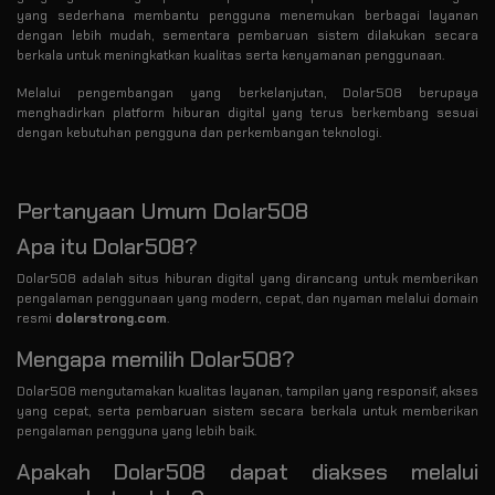
yang sederhana membantu pengguna menemukan berbagai layanan
dengan lebih mudah, sementara pembaruan sistem dilakukan secara
berkala untuk meningkatkan kualitas serta kenyamanan penggunaan.
Melalui pengembangan yang berkelanjutan, Dolar508 berupaya
menghadirkan platform hiburan digital yang terus berkembang sesuai
dengan kebutuhan pengguna dan perkembangan teknologi.
Pertanyaan Umum Dolar508
Apa itu Dolar508?
Dolar508 adalah situs hiburan digital yang dirancang untuk memberikan
pengalaman penggunaan yang modern, cepat, dan nyaman melalui domain
resmi
dolarstrong.com
.
Mengapa memilih Dolar508?
Dolar508 mengutamakan kualitas layanan, tampilan yang responsif, akses
yang cepat, serta pembaruan sistem secara berkala untuk memberikan
pengalaman pengguna yang lebih baik.
Apakah Dolar508 dapat diakses melalui