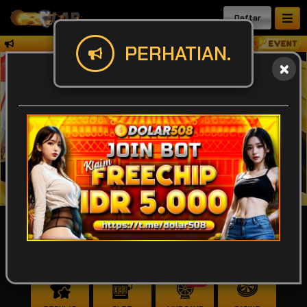
Daftar
Selamat Datang Di Dolar508 Raih Kese
PERHATIAN.
IDR
50,356,579,054