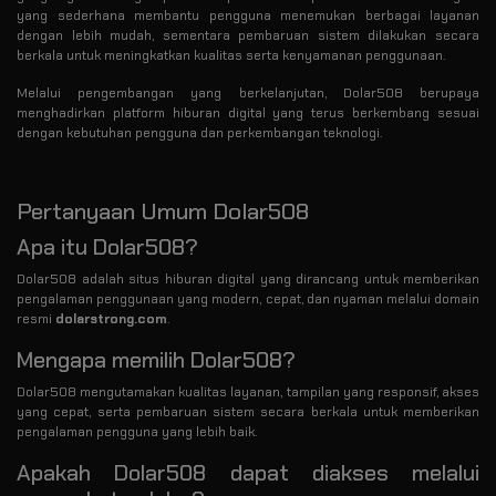
yang sederhana membantu pengguna menemukan berbagai layanan
dengan lebih mudah, sementara pembaruan sistem dilakukan secara
berkala untuk meningkatkan kualitas serta kenyamanan penggunaan.
Melalui pengembangan yang berkelanjutan, Dolar508 berupaya
menghadirkan platform hiburan digital yang terus berkembang sesuai
dengan kebutuhan pengguna dan perkembangan teknologi.
Pertanyaan Umum Dolar508
Apa itu Dolar508?
Dolar508 adalah situs hiburan digital yang dirancang untuk memberikan
pengalaman penggunaan yang modern, cepat, dan nyaman melalui domain
resmi
dolarstrong.com
.
Mengapa memilih Dolar508?
Dolar508 mengutamakan kualitas layanan, tampilan yang responsif, akses
yang cepat, serta pembaruan sistem secara berkala untuk memberikan
pengalaman pengguna yang lebih baik.
Apakah Dolar508 dapat diakses melalui