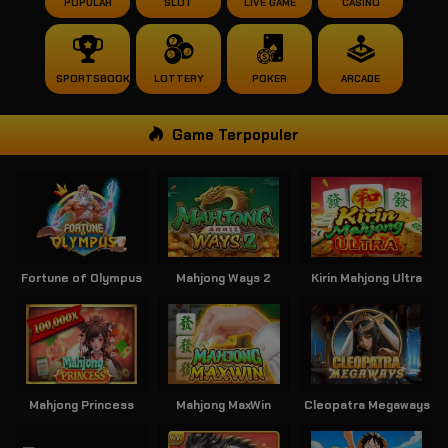
POPULAR
SLOT
LIVE GAME
CASINO
SPORTSBOOK
LOTTERY
POKER
ARCADE
Game Terpopuler
Fortune of Olympus
Mahjong Ways 2
Kirin Mahjong Ultra
Mahjong Princess
Mahjong MaxWin
Cleopatra Megaways