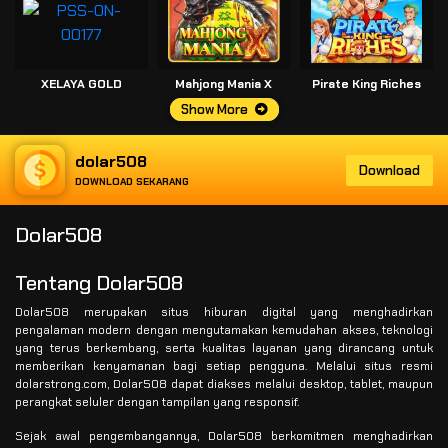
XELAYA GOLD
Mahjong Mania X
Pirate King Riches
Show More
dolar508
Download
DOWNLOAD SEKARANG
Dolar508
Tentang Dolar508
Dolar508 merupakan situs hiburan digital yang menghadirkan
pengalaman modern dengan mengutamakan kemudahan akses, teknologi
yang terus berkembang, serta kualitas layanan yang dirancang untuk
memberikan kenyamanan bagi setiap pengguna. Melalui situs resmi
dolarstrong.com, Dolar508 dapat diakses melalui desktop, tablet, maupun
perangkat seluler dengan tampilan yang responsif.
Sejak awal pengembangannya, Dolar508 berkomitmen menghadirkan