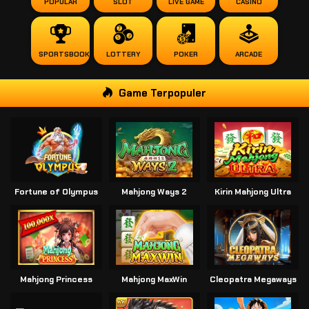
POPULAR
SLOT
LIVE GAME
CASINO
SPORTSBOOK
LOTTERY
POKER
ARCADE
Game Terpopuler
Fortune of Olympus
Mahjong Ways 2
Kirin Mahjong Ultra
Mahjong Princess
Mahjong MaxWin
Cleopatra Megaways