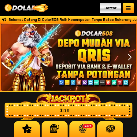
Daftar
Selamat Datang Di Dolar508 Raih Kesempatan Tanpa Batas Sekarang Jug
IDR